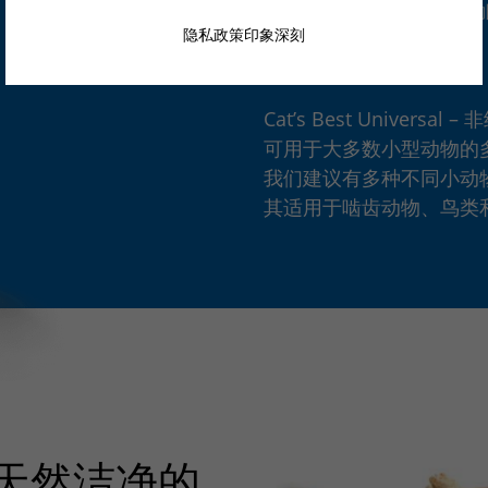
可生物
非结团
隐私政策
印象深刻
Cat’s Best Univers
可用于大多数小型动物的
我们建议有多种不同小动物需要照
其适用于啮齿动物、鸟类和
天然洁净的